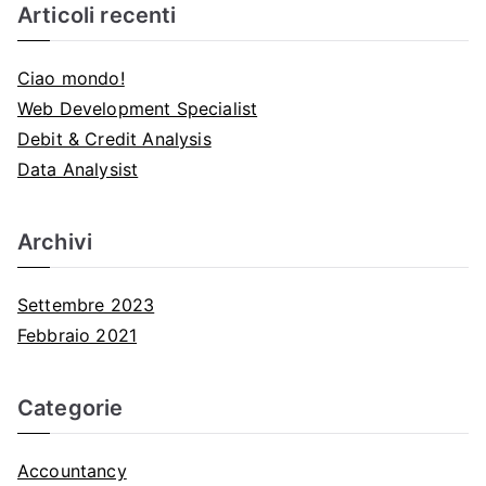
c
Articoli recenti
e
r
Ciao mondo!
c
Web Development Specialist
a
Debit & Credit Analysis
p
Data Analysist
e
r
Archivi
:
Settembre 2023
Febbraio 2021
Categorie
Accountancy